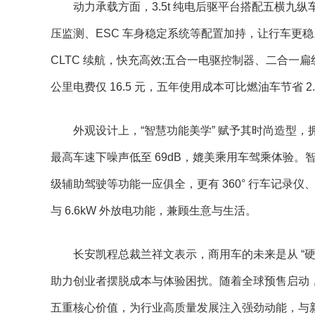
动力承载方面，3.5t 纯电后驱平台搭配五横九纵车架(
压监测、ESC 车身稳定系统等配置加持，让行车更稳
CLTC 续航，快充高效;五合一电驱控制器、二合一扁线
公里电费仅 16.5 元，五年使用成本可比燃油车节省 2.
外观设计上，“智慧功能美学” 赋予其时尚造型
最高车速下噪声低至 69dB，媲美乘用车驾乘体验。智
级辅助驾驶等功能一应俱全，更有 360° 行车记录仪
与 6.6kW 外放电功能，兼顾生意与生活。
长安凯程总裁兰祥文表示，商用车的未来是从 “硬件定
助力创业者摆脱成本与体验困扰。随着全球预售启动
五重核心价值，为行业高质量发展注入强劲动能，与