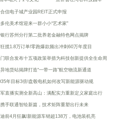
合信电子城产业园REIT正式申报
多伦美术馆迎来一群小小“艺术家”
设银行苏州分行第二批养老金融特色网点揭牌
狂揽1.8万订单!零跑爆款频出冲刺60万年度目
部门联合发布十五项政策举措为科技创新提供全生命周
异地货站揭牌打造“一带一路”航空物流新通道
035年目标3倍!盘毂电机如何改写新能源驱动规
建军直播实测全新高山：满配实力重新定义家庭出行
风携手联通智绘新篇，技术矩阵重塑出行未来
迪前4月狂飙!新能源车销超138万，电池装机亮