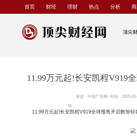
首页
财经
理财
热点
分析
商
顶尖
11.99万元起!长安凯程V9
来源：中国广告网
时间：2025-05-1
稿
11.99万元起!长安凯程V919全球预售开启数智