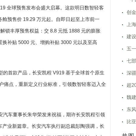
 V919 全球预售发布会盛大启幕。这款明日数智轻客
创金
务舱预售价 19.29 万元起。自即日起至上市前一
上海
丰厚预售权益：交 8.8 元抵 1888 元的膨胀
建
 5000 元、增购补贴 3000 元以及至高
五一
七
型的首款产品，长安凯程 V919 基于全球首个原生
深疆
击用户痛点，重新定义行业标准，引领数智轻客迈入全
超2
魏
东
。长安汽车董事长朱华荣发来祝福，期许长安凯程引领
比亚
车产业新篇章。长安汽车执行副总裁彭陶强调，长