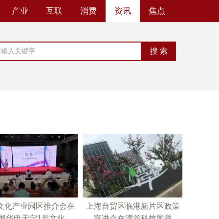
产业
互联
消费
资讯
焦点
文化产业园区推介会在
上海自贸区临港新片区政策
国华电天宁1号文化
宣讲会在湾谷科技园举