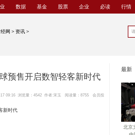
业
数据
基金
股票
企业
必读
行情
财经网
>
资讯
>
最新
19全球预售开启数智轻客新时代
7 09:16
浏览量：4542
作者:宋玉 阅读量：8755 会员投
轻客新时代
北京
中