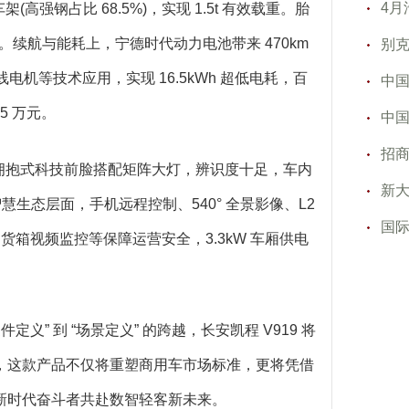
4月
高强钢占比 68.5%)，实现 1.5t 有效载重。胎
。续航与能耗上，宁德时代动力电池带来 470km
别
电机等技术应用，实现 16.5kWh 超低电耗，百
中国
5 万元。
中国
招
，拥抱式科技前脸搭配矩阵大灯，辨识度十足，车内
新大
慧生态层面，手机远程控制、540° 全景影像、L2
国际
、货箱视频监控等保障运营安全，3.3kW 车厢供电
义” 到 “场景定义” 的跨越，长安凯程 V919 将
，这款产品不仅将重塑商用车市场标准，更将凭借
新时代奋斗者共赴数智轻客新未来。