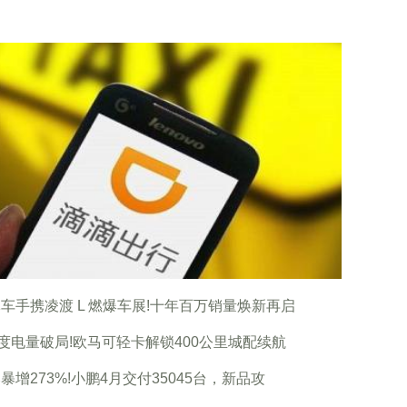
车手携凌渡 L 燃爆车展!十年百万销量焕新再启
1度电量破局!欧马可轻卡解锁400公里城配续航
暴增273%!小鹏4月交付35045台，新品攻