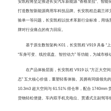
安凯程将坚定推进长安汽车新能源 “香格里拉”、智能化 
打造数智新能源商用车科技品牌。长安凯程总裁兰祥
验单一等问题，长安凯程以技术革新行业标准，用场景定
牌对行业痛点的有力回应。
基于原生数智架构 K01，长安凯程 V919 具备
“车身可变、线控底盘、智控动力” 等功能，为城市
在产品体验层面，长安凯程 V919 以 “方正
态” 五大核心价值，重塑轻客体验。其拥有同级领先的 3
10.3m3 超大空间与 61.51% 得仓率，配合 1740m
货物轻松便捷。车内双手机充电位、贯通式主副驾等