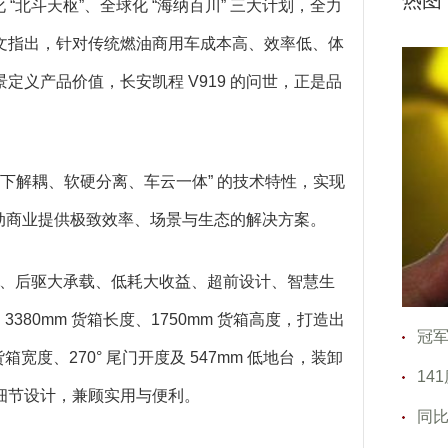
热图
“北斗天枢”、全球化 “海纳百川” 三大计划，全力
文指出，针对传统燃油商用车成本高、效率低、体
义产品价值，长安凯程 V919 的问世，正是品
 “上下解耦、软硬分离、车云一体” 的技术特性，实现
移动商业提供极致效率、场景与生态的解决方案。
大空间、后驱大承载、低耗大收益、超前设计、智慧生
380mm 货箱长度、1750mm 货箱高度，打造出
冠军
m 货箱宽度、270° 尾门开度及 547mm 低地台，装卸
14
细节设计，兼顾实用与便利。
同比